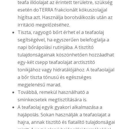
teafa illóolajat az érintett területre, szükség
esetén doTERRA frakcionált kókuszolajjal
hígítsa azt. Használja borotválkozás után az
irritáció megelőzéséhez.
Tiszta, ragyogó bőrt érhet el a teafaolaj
segítségével, ha egyszerűen belefoglalja a
napi bőrápolási rutinjába. A tisztító
tulajdonságainak köszönhetően hozzáadhat
egy-két csepp teafaolajat arctisztító
tonikjához vagy hidratálójához. A teafaolajjal
a bőr tiszta tónusú és egészséges
megjelenésű marad.
Továbbá, remekül használható a
sminkecsetek megtisztítására is.
A teafaolaj egyik gyakori alkalmazása a
hajápolás. Sokan használják a teafaolajat a
hajra, annak tisztító és fiatalító tulajdonságai