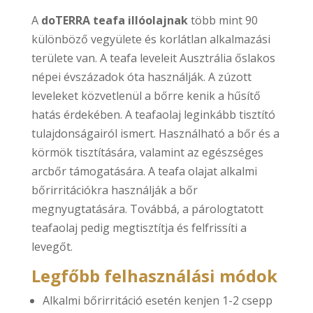
A
doTERRA teafa illóolajnak
több mint 90
különböző vegyülete és korlátlan alkalmazási
területe van. A teafa leveleit Ausztrália őslakos
népei évszázadok óta használják. A zúzott
leveleket közvetlenül a bőrre kenik a hűsítő
hatás érdekében. A teafaolaj leginkább tisztító
tulajdonságairól ismert. Használható a bőr és a
körmök tisztítására, valamint az egészséges
arcbőr támogatására. A teafa olajat alkalmi
bőrirritációkra használják a bőr
megnyugtatására. Továbbá, a párologtatott
teafaolaj pedig megtisztítja és felfrissíti a
levegőt.
Legfőbb felhasználási módok
Alkalmi bőrirritáció esetén kenjen 1-2 csepp