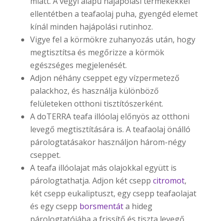
miatt. A vegyi alapú hajápolási termékekkel
ellentétben a teafaolaj puha, gyengéd elemet
kínál minden hajápolási rutinhoz.
Vigye fel a körmökre zuhanyozás után, hogy
megtisztítsa és megőrizze a körmök
egészséges megjelenését.
Adjon néhány cseppet egy vízpermetező
palackhoz, és használja különböző
felületeken otthoni tisztítószerként.
A doTERRA teafa illóolaj előnyös az otthoni
levegő megtisztítására is. A teafaolaj önálló
párologtatásakor használjon három-négy
cseppet.
A teafa illóolajat más olajokkal együtt is
párologtathatja. Adjon két csepp
citromot
,
két csepp eukaliptuszt, egy csepp teafaolajat
és egy csepp
borsmentát
a hideg
párologtatójába a frissítő és tiszta levegő