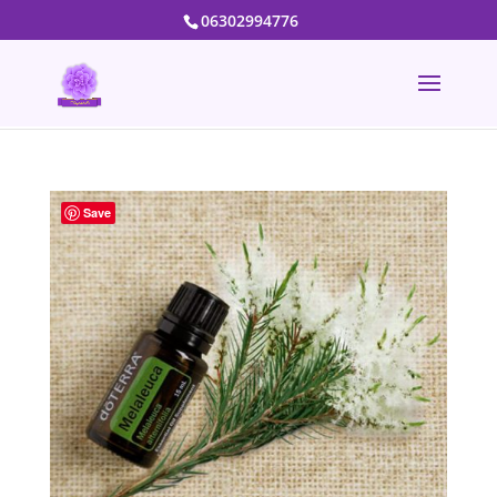
06302994776
Save