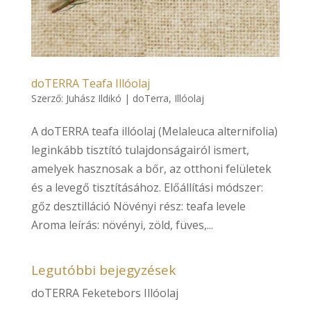
doTERRA Teafa Illóolaj
Szerző:
Juhász Ildikó
|
doTerra
,
Illóolaj
A doTERRA teafa illóolaj (Melaleuca alternifolia)
leginkább tisztító tulajdonságairól ismert,
amelyek hasznosak a bőr, az otthoni felületek
és a levegő tisztításához. Előállítási módszer:
gőz desztilláció Növényi rész: teafa levele
Aroma leírás: növényi, zöld, füves,...
Legutóbbi bejegyzések
doTERRA Feketebors Illóolaj