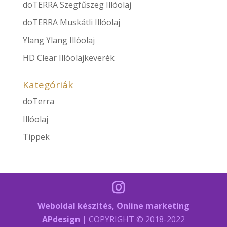
doTERRA Szegfűszeg Illóolaj
doTERRA Muskátli Illóolaj
Ylang Ylang Illóolaj
HD Clear Illóolajkeverék
Kategóriák
doTerra
Illóolaj
Tippek
Weboldal készítés, Online marketing
APdesign
| COPYRIGHT © 2018-2022