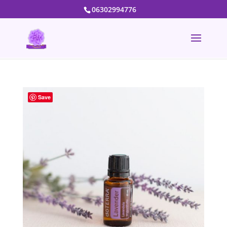
06302994776
Save