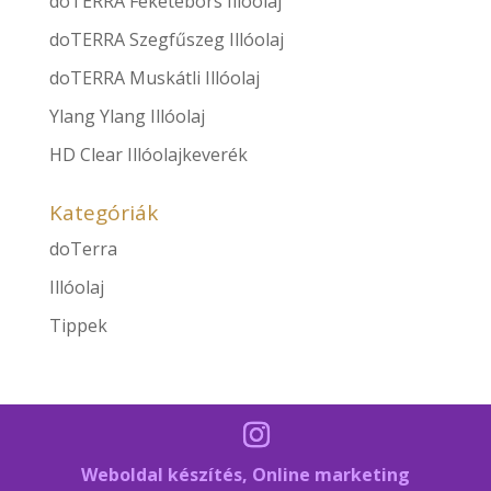
doTERRA Feketebors Illóolaj
doTERRA Szegfűszeg Illóolaj
doTERRA Muskátli Illóolaj
Ylang Ylang Illóolaj
HD Clear Illóolajkeverék
Kategóriák
doTerra
Illóolaj
Tippek
Weboldal készítés, Online marketing