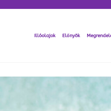
Illóolajok
Előnyök
Megrendel