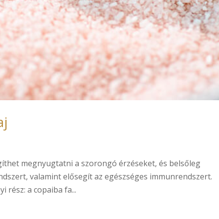
aj
egíthet megnyugtatni a szorongó érzéseket, és belsőleg
endszert, valamint elősegít az egészséges immunrendszert.
i rész: a copaiba fa...