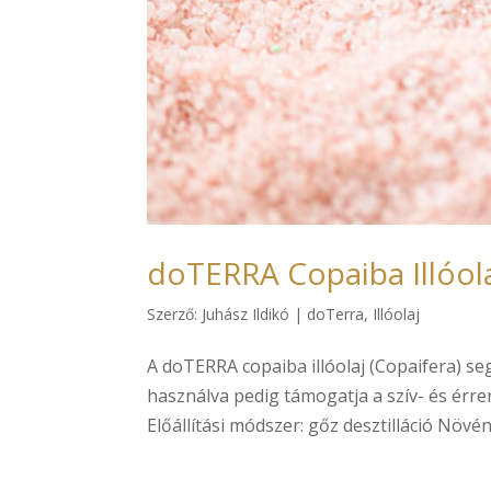
doTERRA Copaiba Illóol
Szerző:
Juhász Ildikó
|
doTerra
,
Illóolaj
A doTERRA copaiba illóolaj (Copaifera) s
használva pedig támogatja a szív- és érr
Előállítási módszer: gőz desztilláció Növény