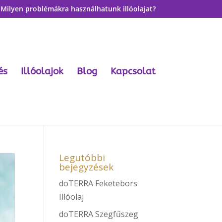
Milyen problémákra használhatunk illóolajat?
és
Illóolajok
Blog
Kapcsolat
Legutóbbi
bejegyzések
doTERRA Feketebors
Illóolaj
doTERRA Szegfűszeg