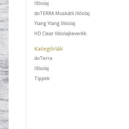
Illóolaj
doTERRA Muskátli Illóolaj
Ylang Ylang Illóolaj
HD Clear Illóolajkeverék
Kategóriák
doTerra
Illóolaj
Tippek