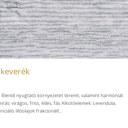
jkeverék
l Blend) nyugtató környezetet teremt, valamint harmóniát
írás: virágos, friss, édes, fás Alkotóelemek: Levendula,
ális illóolajok frakcionált...