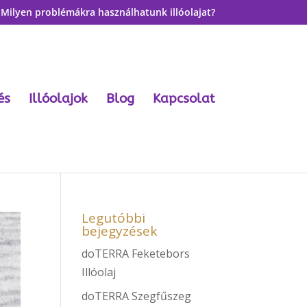
Milyen problémákra használhatunk illóolajat?
és
Illóolajok
Blog
Kapcsolat
Legutóbbi
bejegyzések
doTERRA Feketebors
Illóolaj
doTERRA Szegfűszeg