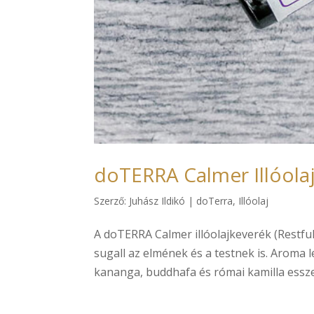
doTERRA Calmer Illóola
Szerző:
Juhász Ildikó
|
doTerra
,
Illóolaj
A doTERRA Calmer illóolajkeverék (Restfu
sugall az elmének és a testnek is. Aroma le
kananga, buddhafa és római kamilla esszenci