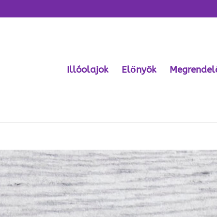
Illóolajok
Előnyök
Megrendel