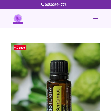
06302994776
Save