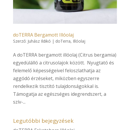
doTERRA Bergamott Illóolaj
Szerző:
Juhász Ildikó
|
doTerra
,
Illóolaj
A doTERRA bergamott illóolaj (Citrus bergamia)
egyedülálló a citrusolajok között. Nyugtató és
felemelő képességeivel feloszlathatja az
aggódó érzéseket, miközben egyszerre
rendelkezik tisztító tulajdonságokkal is.
Támogatja az egészséges idegrendszert, a
szív-...
Legutóbbi bejegyzések