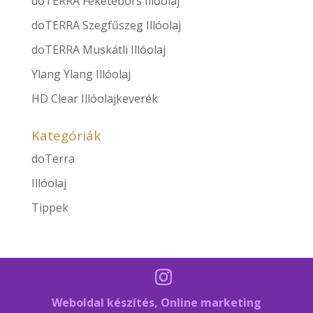
doTERRA Feketebors Illóolaj
doTERRA Szegfűszeg Illóolaj
doTERRA Muskátli Illóolaj
Ylang Ylang Illóolaj
HD Clear Illóolajkeverék
Kategóriák
doTerra
Illóolaj
Tippek
Weboldal készítés, Online marketing