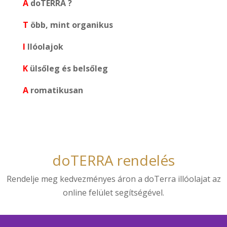
A
doTERRA ?
T
öbb, mint organikus
I
llóolajok
K
ülsőleg és belsőleg
A
romatikusan
doTERRA rendelés
Rendelje meg kedvezményes áron a doTerra illóolajat az
online felület segítségével.