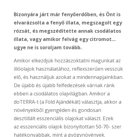
Bizonyára járt már fenyőerdőben, és Önt is
elvarázsolta a fenyő illata,
megszagolt egy
rózsát, és megszédítette annak csodálatos
illata, vagy amikor
felvág egy citromot…
ugye ne is soroljam tovább.
Amikor elkezdjük hozzászoktatni magunkat az
illóolajok használatához, reflexszerűen vesszük
elő, és használjuk azokat a mindennapjainkban.
De újabb és újabb felfedezések várnak ránk
ebben a csodálatos olajvilágban. Amikor a
doTERRA-t (a Föld Ajándékát) választja, akkor a
növényekből gyengéden és gondosan
desztillált esszenciális olajokat választ. Ezek
az esszenciális olajok bizonyítottan 50-70- szer
hatékonyabbak, mint a gyógynövények.