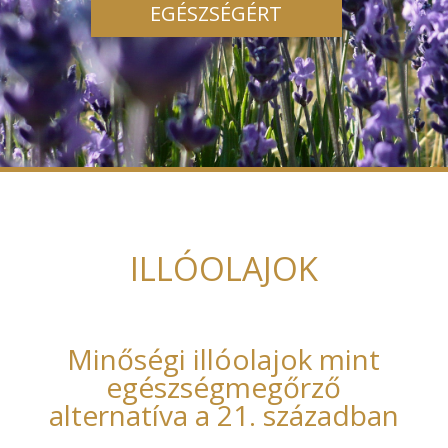
EGÉSZSÉGÉRT
ILLÓOLAJOK
Minőségi illóolajok mint
egészségmegőrző
alternatíva a 21. században