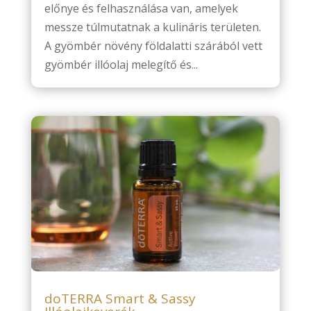
előnye és felhasználása van, amelyek
messze túlmutatnak a kulináris területen.
A gyömbér növény földalatti szárából vett
gyömbér illóolaj melegítő és...
doTERRA Smart & Sassy