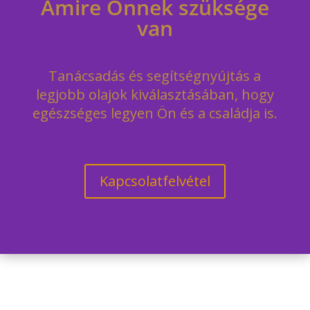
Amire Önnek szüksége
van
Tanácsadás és segítségnyújtás a
legjobb olajok kiválasztásában, hogy
egészséges legyen Ön és a családja is.
Kapcsolatfelvétel