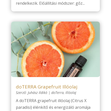
rendelkezik. Előállítási módszer: gőz...
doTERRA Grapefruit Illóolaj
Szerző:
Juhász Ildikó
|
doTerra
,
Illóolaj
A doTERRA grapefruit illóolaj (Citrus X
paradisi) élénkítő és energizáló aromája