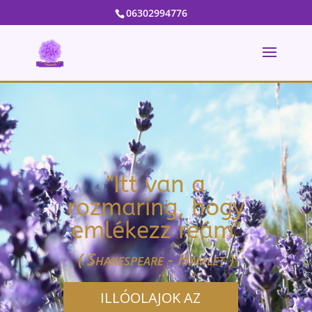
06302994776
"Itt van a
rozmaring, hogy
emlékezz reám"
( Shakespeare - Hamlet )
ILLÓOLAJOK AZ