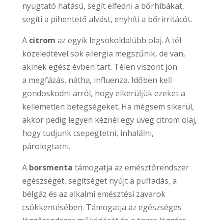
nyugtató hatású, segít elfedni a bőrhibákat,
segíti a pihentető alvást, enyhíti a bőrirritácót.
A
citrom
az egyik legsokoldalúbb olaj. A tél
közeledtével sok allergia megszűnik, de van,
akinek egész évben tart. Télen viszont jön
a megfázás, nátha, influenza. Időben kell
gondoskodni arról, hogy elkerüljük ezeket a
kellemetlen betegségeket. Ha mégsem sikerül,
akkor pedig legyen kéznél egy üveg citrom olaj,
hogy tudjunk csepegtetni, inhalálni,
párologtatni.
A
borsmenta
támogatja az emésztőrendszer
egészségét, segítséget nyújt a puffadás, a
bélgáz és az alkalmi emésztési zavarok
csökkentésében. Támogatja az egészséges