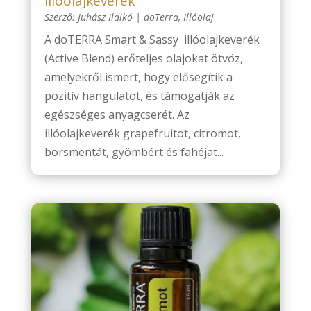
Illóolajkeverék
Szerző:
Juhász Ildikó
|
doTerra
,
Illóolaj
A doTERRA Smart & Sassy illóolajkeverék
(Active Blend) erőteljes olajokat ötvöz,
amelyekről ismert, hogy elősegítik a
pozitív hangulatot, és támogatják az
egészséges anyagcserét. Az
illóolajkeverék grapefruitot, citromot,
borsmentát, gyömbért és fahéjat...