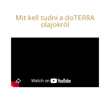
Mit kell tudni a doTERRA
olajokról