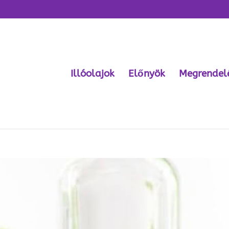
Illóolajok
Előnyök
Megrendel