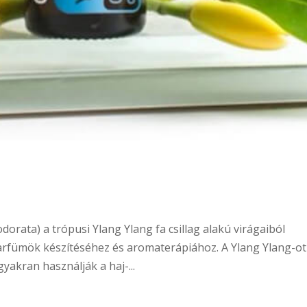
orata) a trópusi Ylang Ylang fa csillag alakú virágaiból
parfümök készítéséhez és aromaterápiához. A Ylang Ylang-ot
gyakran használják a haj-...