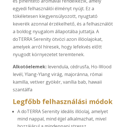
és pihentető aromával rendelkezik, amely
egyedi felhasználói élményt nyújt. Ez a
tökéletesen kiegyensúlyozott, nyugtató
keverék azonnal érzékelhető, és a felhasználót
a boldog nyugalom állapotába juttatja. A
doTERRA Serenity ötvözi azon illóolajokat,
amelyek arról híresek, hogy lefekvés előtt
nyugodt környezetet teremtenek.
Alkotóelemek:
levendula, cédrusfa, Ho-Wood
levél, Ylang-Ylang virág, majoránna, római
kamilla, vetiver gyökér, vanília bab, hawaii
szantálfa
Legfőbb felhasználási módok
A doTERRA Serenity ideális illóolaj, amelyet
mind nappal, mind éjjel alkalmazhat, mivel
hozzájárul a mindennapi stressz